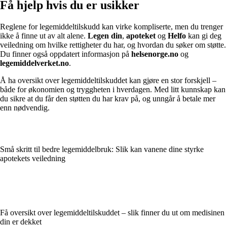
Få hjelp hvis du er usikker
Reglene for legemiddeltilskudd kan virke kompliserte, men du trenger
ikke å finne ut av alt alene.
Legen din
,
apoteket
og
Helfo
kan gi deg
veiledning om hvilke rettigheter du har, og hvordan du søker om støtte.
Du finner også oppdatert informasjon på
helsenorge.no
og
legemiddelverket.no
.
Å ha oversikt over legemiddeltilskuddet kan gjøre en stor forskjell –
både for økonomien og tryggheten i hverdagen. Med litt kunnskap kan
du sikre at du får den støtten du har krav på, og unngår å betale mer
enn nødvendig.
Små skritt til bedre legemiddelbruk: Slik kan vanene dine styrke
apotekets veiledning
Få oversikt over legemiddeltilskuddet – slik finner du ut om medisinen
din er dekket