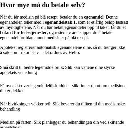
Hvor mye må du betale selv?
Når du får medisin på blå resept, betaler du en
egenandel
. Denne
egenandelen teller med i
egenandelstak 1
, som er et årlig beløp fastsatt
av myndighetene. Når du har betalt egenandeler opp til taket, får du et
frikort for helsetjenester
, og resten av året slipper du å betale
egenandel for blant annet medisiner på blå resept.
Apoteket registrerer automatisk egenandelene dine, så du trenger ikke
å søke om frikort selv – det ordnes av Helfo.
Små skritt til bedre legemiddelbruk: Slik kan vanene dine styrke
apotekets veiledning
Få oversikt over legemiddeltilskuddet – slik finner du ut om medisinen
din er dekket
Når bivirkninger vekker tvil: Slik bevarer du tilliten til din medisinske
behandling
Medisin på farten: Slik planlegger du behandlingen din ved skiftende
arbeidstider