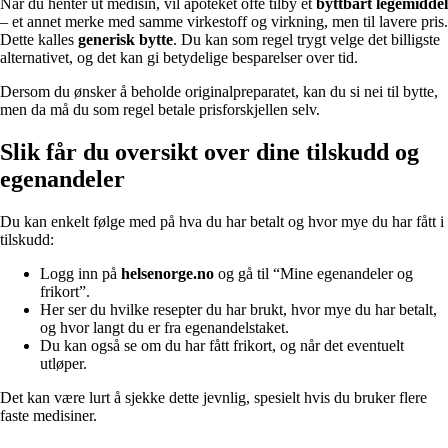
Når du henter ut medisin, vil apoteket ofte tilby et
byttbart legemiddel
– et annet merke med samme virkestoff og virkning, men til lavere pris.
Dette kalles
generisk bytte
. Du kan som regel trygt velge det billigste
alternativet, og det kan gi betydelige besparelser over tid.
Dersom du ønsker å beholde originalpreparatet, kan du si nei til bytte,
men da må du som regel betale prisforskjellen selv.
Slik får du oversikt over dine tilskudd og
egenandeler
Du kan enkelt følge med på hva du har betalt og hvor mye du har fått i
tilskudd:
Logg inn på
helsenorge.no
og gå til “Mine egenandeler og
frikort”.
Her ser du hvilke resepter du har brukt, hvor mye du har betalt,
og hvor langt du er fra egenandelstaket.
Du kan også se om du har fått frikort, og når det eventuelt
utløper.
Det kan være lurt å sjekke dette jevnlig, spesielt hvis du bruker flere
faste medisiner.