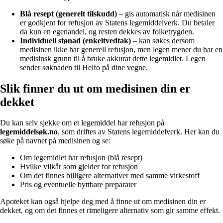
Blå resept (generelt tilskudd)
– gis automatisk når medisinen
er godkjent for refusjon av Statens legemiddelverk. Du betaler
da kun en egenandel, og resten dekkes av folketrygden.
Individuell stønad (enkeltvedtak)
– kan søkes dersom
medisinen ikke har generell refusjon, men legen mener du har en
medisinsk grunn til å bruke akkurat dette legemidlet. Legen
sender søknaden til Helfo på dine vegne.
Slik finner du ut om medisinen din er
dekket
Du kan selv sjekke om et legemiddel har refusjon på
legemiddelsøk.no
, som driftes av Statens legemiddelverk. Her kan du
søke på navnet på medisinen og se:
Om legemidlet har refusjon (blå resept)
Hvilke vilkår som gjelder for refusjon
Om det finnes billigere alternativer med samme virkestoff
Pris og eventuelle byttbare preparater
Apoteket kan også hjelpe deg med å finne ut om medisinen din er
dekket, og om det finnes et rimeligere alternativ som gir samme effekt.