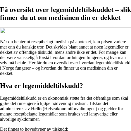
Få oversikt over legemiddeltilskuddet – slik
finner du ut om medisinen din er dekket
Når du henter ut reseptbelagt medisin på apoteket, kan prisen variere
mer enn du kanskje tror. Det skyldes blant annet at noen legemidler er
dekket av offentlige tilskudd, mens andre ikke er det. For mange kan
det være vanskelig å forstå hvordan ordningen fungerer, og hva man
selv må betale. Her får du en oversikt over hvordan legemiddeltilskudd
i Norge fungerer – og hvordan du finner ut om medisinen din er
dekket.
Hva er legemiddeltilskudd?
Legemiddeltilskudd er en økonomisk støtte fra det offentlige som skal
gjøre det rimeligere å kjøpe nødvendig medisin. Tilskuddet
administreres av
Helfo
(Helseøkonomiforvaltningen) og gjelder for
mange reseptbelagte legemidler som brukes ved langvarige eller
alvorlige sykdommer.
Det finnes to hovedtyper av tilskudd: