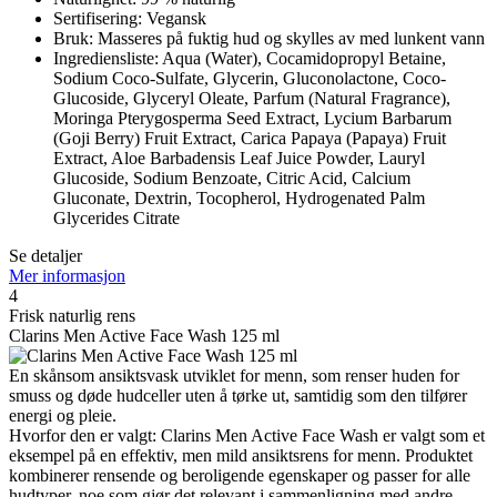
Sertifisering: Vegansk
Bruk: Masseres på fuktig hud og skylles av med lunkent vann
Ingrediensliste: Aqua (Water), Cocamidopropyl Betaine,
Sodium Coco-Sulfate, Glycerin, Gluconolactone, Coco-
Glucoside, Glyceryl Oleate, Parfum (Natural Fragrance),
Moringa Pterygosperma Seed Extract, Lycium Barbarum
(Goji Berry) Fruit Extract, Carica Papaya (Papaya) Fruit
Extract, Aloe Barbadensis Leaf Juice Powder, Lauryl
Glucoside, Sodium Benzoate, Citric Acid, Calcium
Gluconate, Dextrin, Tocopherol, Hydrogenated Palm
Glycerides Citrate
Se detaljer
Mer informasjon
4
Frisk naturlig rens
Clarins Men Active Face Wash 125 ml
En skånsom ansiktsvask utviklet for menn, som renser huden for
smuss og døde hudceller uten å tørke ut, samtidig som den tilfører
energi og pleie.
Hvorfor den er valgt: Clarins Men Active Face Wash er valgt som et
eksempel på en effektiv, men mild ansiktsrens for menn. Produktet
kombinerer rensende og beroligende egenskaper og passer for alle
hudtyper, noe som gjør det relevant i sammenligning med andre