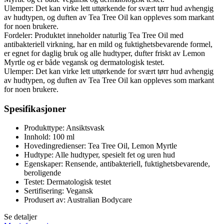
Ulemper: Det kan virke lett uttørkende for svært tørr hud avhengig
av hudtypen, og duften av Tea Tree Oil kan oppleves som markant
for noen brukere.
Fordeler: Produktet inneholder naturlig Tea Tree Oil med
antibakteriell virkning, har en mild og fuktighetsbevarende formel,
er egnet for daglig bruk og alle hudtyper, dufter friskt av Lemon
Myrtle og er både vegansk og dermatologisk testet.
Ulemper: Det kan virke lett uttørkende for svært tørr hud avhengig
av hudtypen, og duften av Tea Tree Oil kan oppleves som markant
for noen brukere.
Spesifikasjoner
Produkttype: Ansiktsvask
Innhold: 100 ml
Hovedingredienser: Tea Tree Oil, Lemon Myrtle
Hudtype: Alle hudtyper, spesielt fet og uren hud
Egenskaper: Rensende, antibakteriell, fuktighetsbevarende,
beroligende
Testet: Dermatologisk testet
Sertifisering: Vegansk
Produsert av: Australian Bodycare
Se detaljer