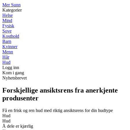
M
er
S
unn
Kategorier
Helse
Mind
Fysisk
Sove
Kosthold
Barn
Kvinner
Menn
Hår
Hud
Logg inn
Kom i gang
Nyhetsbrevet
Forskjellige ansiktsrens fra anerkjente
produsenter
Få en frisk og ren hud med riktig ansiktsrens for din hudtype
Hud
Hud
Å dele er kjærlig