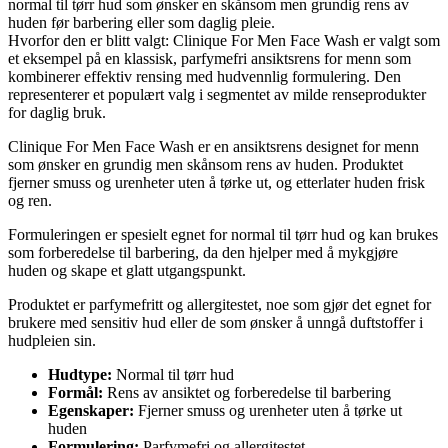
normal til tørr hud som ønsker en skånsom men grundig rens av
huden før barbering eller som daglig pleie.
Hvorfor den er blitt valgt: Clinique For Men Face Wash er valgt som
et eksempel på en klassisk, parfymefri ansiktsrens for menn som
kombinerer effektiv rensing med hudvennlig formulering. Den
representerer et populært valg i segmentet av milde renseprodukter
for daglig bruk.
Clinique For Men Face Wash er en ansiktsrens designet for menn
som ønsker en grundig men skånsom rens av huden. Produktet
fjerner smuss og urenheter uten å tørke ut, og etterlater huden frisk
og ren.
Formuleringen er spesielt egnet for normal til tørr hud og kan brukes
som forberedelse til barbering, da den hjelper med å mykgjøre
huden og skape et glatt utgangspunkt.
Produktet er parfymefritt og allergitestet, noe som gjør det egnet for
brukere med sensitiv hud eller de som ønsker å unngå duftstoffer i
hudpleien sin.
Hudtype:
Normal til tørr hud
Formål:
Rens av ansiktet og forberedelse til barbering
Egenskaper:
Fjerner smuss og urenheter uten å tørke ut
huden
Formulering:
Parfymefri og allergitestet