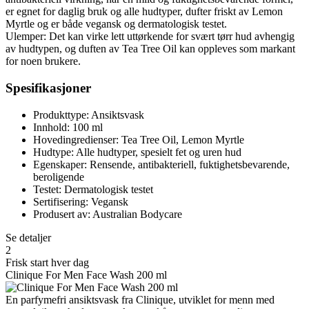
er egnet for daglig bruk og alle hudtyper, dufter friskt av Lemon
Myrtle og er både vegansk og dermatologisk testet.
Ulemper: Det kan virke lett uttørkende for svært tørr hud avhengig
av hudtypen, og duften av Tea Tree Oil kan oppleves som markant
for noen brukere.
Spesifikasjoner
Produkttype: Ansiktsvask
Innhold: 100 ml
Hovedingredienser: Tea Tree Oil, Lemon Myrtle
Hudtype: Alle hudtyper, spesielt fet og uren hud
Egenskaper: Rensende, antibakteriell, fuktighetsbevarende,
beroligende
Testet: Dermatologisk testet
Sertifisering: Vegansk
Produsert av: Australian Bodycare
Se detaljer
2
Frisk start hver dag
Clinique For Men Face Wash 200 ml
En parfymefri ansiktsvask fra Clinique, utviklet for menn med