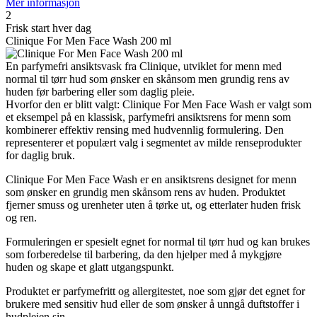
Mer informasjon
2
Frisk start hver dag
Clinique For Men Face Wash 200 ml
En parfymefri ansiktsvask fra Clinique, utviklet for menn med
normal til tørr hud som ønsker en skånsom men grundig rens av
huden før barbering eller som daglig pleie.
Hvorfor den er blitt valgt: Clinique For Men Face Wash er valgt som
et eksempel på en klassisk, parfymefri ansiktsrens for menn som
kombinerer effektiv rensing med hudvennlig formulering. Den
representerer et populært valg i segmentet av milde renseprodukter
for daglig bruk.
Clinique For Men Face Wash er en ansiktsrens designet for menn
som ønsker en grundig men skånsom rens av huden. Produktet
fjerner smuss og urenheter uten å tørke ut, og etterlater huden frisk
og ren.
Formuleringen er spesielt egnet for normal til tørr hud og kan brukes
som forberedelse til barbering, da den hjelper med å mykgjøre
huden og skape et glatt utgangspunkt.
Produktet er parfymefritt og allergitestet, noe som gjør det egnet for
brukere med sensitiv hud eller de som ønsker å unngå duftstoffer i
hudpleien sin.