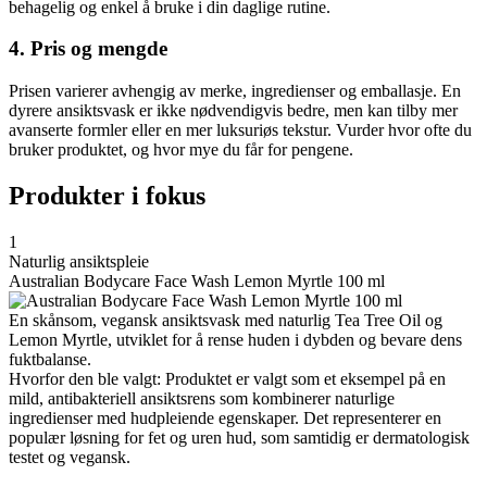
behagelig og enkel å bruke i din daglige rutine.
4. Pris og mengde
Prisen varierer avhengig av merke, ingredienser og emballasje. En
dyrere ansiktsvask er ikke nødvendigvis bedre, men kan tilby mer
avanserte formler eller en mer luksuriøs tekstur. Vurder hvor ofte du
bruker produktet, og hvor mye du får for pengene.
Produkter i fokus
1
Naturlig ansiktspleie
Australian Bodycare Face Wash Lemon Myrtle 100 ml
En skånsom, vegansk ansiktsvask med naturlig Tea Tree Oil og
Lemon Myrtle, utviklet for å rense huden i dybden og bevare dens
fuktbalanse.
Hvorfor den ble valgt: Produktet er valgt som et eksempel på en
mild, antibakteriell ansiktsrens som kombinerer naturlige
ingredienser med hudpleiende egenskaper. Det representerer en
populær løsning for fet og uren hud, som samtidig er dermatologisk
testet og vegansk.