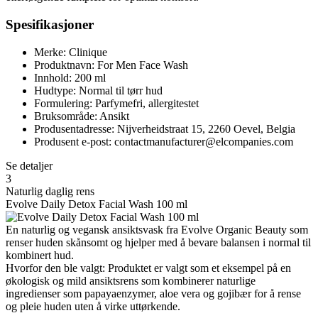
Spesifikasjoner
Merke: Clinique
Produktnavn: For Men Face Wash
Innhold: 200 ml
Hudtype: Normal til tørr hud
Formulering: Parfymefri, allergitestet
Bruksområde: Ansikt
Produsentadresse: Nijverheidstraat 15, 2260 Oevel, Belgia
Produsent e-post: contactmanufacturer@elcompanies.com
Se detaljer
3
Naturlig daglig rens
Evolve Daily Detox Facial Wash 100 ml
En naturlig og vegansk ansiktsvask fra Evolve Organic Beauty som
renser huden skånsomt og hjelper med å bevare balansen i normal til
kombinert hud.
Hvorfor den ble valgt: Produktet er valgt som et eksempel på en
økologisk og mild ansiktsrens som kombinerer naturlige
ingredienser som papayaenzymer, aloe vera og gojibær for å rense
og pleie huden uten å virke uttørkende.