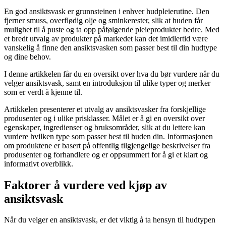
En god ansiktsvask er grunnsteinen i enhver hudpleierutine. Den
fjerner smuss, overflødig olje og sminkerester, slik at huden får
mulighet til å puste og ta opp påfølgende pleieprodukter bedre. Med
et bredt utvalg av produkter på markedet kan det imidlertid være
vanskelig å finne den ansiktsvasken som passer best til din hudtype
og dine behov.
I denne artikkelen får du en oversikt over hva du bør vurdere når du
velger ansiktsvask, samt en introduksjon til ulike typer og merker
som er verdt å kjenne til.
Artikkelen presenterer et utvalg av ansiktsvasker fra forskjellige
produsenter og i ulike prisklasser. Målet er å gi en oversikt over
egenskaper, ingredienser og bruksområder, slik at du lettere kan
vurdere hvilken type som passer best til huden din. Informasjonen
om produktene er basert på offentlig tilgjengelige beskrivelser fra
produsenter og forhandlere og er oppsummert for å gi et klart og
informativt overblikk.
Faktorer å vurdere ved kjøp av
ansiktsvask
Når du velger en ansiktsvask, er det viktig å ta hensyn til hudtypen