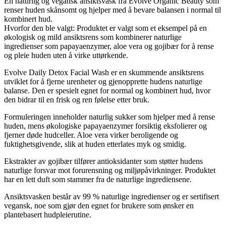
En naturlig og vegansk ansiktsvask fra Evolve Organic Beauty som
renser huden skånsomt og hjelper med å bevare balansen i normal til
kombinert hud.
Hvorfor den ble valgt: Produktet er valgt som et eksempel på en
økologisk og mild ansiktsrens som kombinerer naturlige
ingredienser som papayaenzymer, aloe vera og gojibær for å rense
og pleie huden uten å virke uttørkende.
Evolve Daily Detox Facial Wash er en skummende ansiktsrens
utviklet for å fjerne urenheter og gjenopprette hudens naturlige
balanse. Den er spesielt egnet for normal og kombinert hud, hvor
den bidrar til en frisk og ren følelse etter bruk.
Formuleringen inneholder naturlig sukker som hjelper med å rense
huden, mens økologiske papayaenzymer forsiktig eksfolierer og
fjerner døde hudceller. Aloe vera virker beroligende og
fuktighetsgivende, slik at huden etterlates myk og smidig.
Ekstrakter av gojibær tilfører antioksidanter som støtter hudens
naturlige forsvar mot forurensning og miljøpåvirkninger. Produktet
har en lett duft som stammer fra de naturlige ingrediensene.
Ansiktsvasken består av 99 % naturlige ingredienser og er sertifisert
vegansk, noe som gjør den egnet for brukere som ønsker en
plantebasert hudpleierutine.