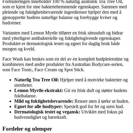
Formuleringen inneholder 100 % naturlig australsk Tea Tree Oil,
som er kjent for sine bakteriehemmende egenskaper. Sammen med
pleiende og fuktighetsbevarende ingredienser hjelper den med å
gjenopprette hudens naturlige balanse og forebygge kviser og
hudormer.
Varianten med Lemon Myrtle tilfører en frisk sitrusduft og bidrar
med ytterligere antibakterielle og fuktighetsgivende egenskaper.
Produktet er dermatologisk testet og egnet for daglig bruk både
morgen og kveld.
Face Wash kan brukes som en del av en komplett hudpleierutine og
kombineres med andre produkter fra Australian Bodycare-serien,
som Face Tonic, Face Cream og Spot Stick.
Naturlig Tea Tree Oil:
Hjelper med å motvirke bakterier og
urenheter.
Lemon Myrtle-ekstrakt:
Gir en frisk duft og støtter hudens
fuktbalanse.
Mild og fuktighetsbevarende:
Renser uten å tørke ut huden.
Egnet for alle hudtyper:
Spesielt god for fet og uren hud.
Dermatologisk testet og vegansk:
Utviklet med fokus på
hudvennlighet og bærekraft.
Fordeler og ulemper