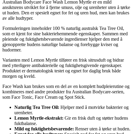
Australian Bodycare Face Wash Lemon Myrtle er en mild
ansiktsrens utviklet for å fjerne smuss, olje og urenheter uten å tørke
ut huden. Den er spesielt egnet for fet og uren hud, men kan brukes
av alle hudtyper.
Formuleringen inneholder 100 % naturlig australsk Tea Tree Oil,
som er kjent for sine bakteriehemmende egenskaper. Sammen med
pleiende og fuktighetsbevarende ingredienser hjelper den med å
gjenopprette hudens naturlige balanse og forebygge kviser og
hudormer.
Varianten med Lemon Myrtle tilfører en frisk sitrusduft og bidrar
med ytterligere antibakterielle og fuktighetsgivende egenskaper.
Produktet er dermatologisk testet og egnet for daglig bruk både
morgen og kveld.
Face Wash kan brukes som en del av en komplett hudpleierutine og
kombineres med andre produkter fra Australian Bodycare-serien,
som Face Tonic, Face Cream og Spot Stick.
Naturlig Tea Tree Oil:
Hjelper med å motvirke bakterier og
urenheter.
Lemon Myrtle-ekstrakt:
Gir en frisk duft og støtter hudens
fuktbalanse.
Mild og fuktighetsbevarende:
Renser uten å tørke ut huden.