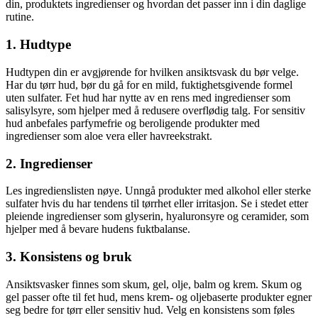
din, produktets ingredienser og hvordan det passer inn i din daglige
rutine.
1. Hudtype
Hudtypen din er avgjørende for hvilken ansiktsvask du bør velge.
Har du tørr hud, bør du gå for en mild, fuktighetsgivende formel
uten sulfater. Fet hud har nytte av en rens med ingredienser som
salisylsyre, som hjelper med å redusere overflødig talg. For sensitiv
hud anbefales parfymefrie og beroligende produkter med
ingredienser som aloe vera eller havreekstrakt.
2. Ingredienser
Les ingredienslisten nøye. Unngå produkter med alkohol eller sterke
sulfater hvis du har tendens til tørrhet eller irritasjon. Se i stedet etter
pleiende ingredienser som glyserin, hyaluronsyre og ceramider, som
hjelper med å bevare hudens fuktbalanse.
3. Konsistens og bruk
Ansiktsvasker finnes som skum, gel, olje, balm og krem. Skum og
gel passer ofte til fet hud, mens krem- og oljebaserte produkter egner
seg bedre for tørr eller sensitiv hud. Velg en konsistens som føles