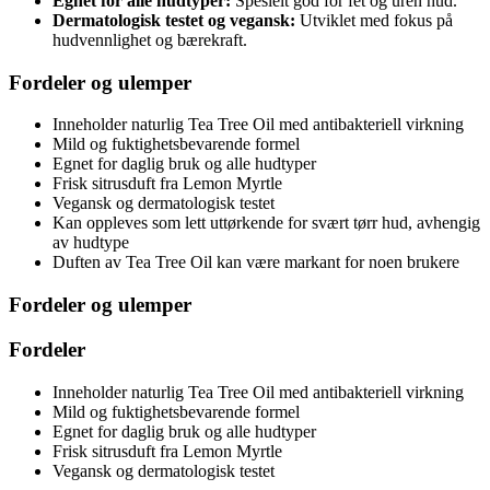
Egnet for alle hudtyper:
Spesielt god for fet og uren hud.
Dermatologisk testet og vegansk:
Utviklet med fokus på
hudvennlighet og bærekraft.
Fordeler og ulemper
Inneholder naturlig Tea Tree Oil med antibakteriell virkning
Mild og fuktighetsbevarende formel
Egnet for daglig bruk og alle hudtyper
Frisk sitrusduft fra Lemon Myrtle
Vegansk og dermatologisk testet
Kan oppleves som lett uttørkende for svært tørr hud, avhengig
av hudtype
Duften av Tea Tree Oil kan være markant for noen brukere
Fordeler og ulemper
Fordeler
Inneholder naturlig Tea Tree Oil med antibakteriell virkning
Mild og fuktighetsbevarende formel
Egnet for daglig bruk og alle hudtyper
Frisk sitrusduft fra Lemon Myrtle
Vegansk og dermatologisk testet