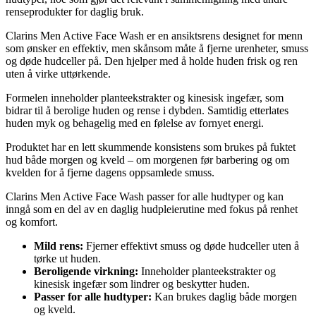
renseprodukter for daglig bruk.
Clarins Men Active Face Wash er en ansiktsrens designet for menn
som ønsker en effektiv, men skånsom måte å fjerne urenheter, smuss
og døde hudceller på. Den hjelper med å holde huden frisk og ren
uten å virke uttørkende.
Formelen inneholder planteekstrakter og kinesisk ingefær, som
bidrar til å berolige huden og rense i dybden. Samtidig etterlates
huden myk og behagelig med en følelse av fornyet energi.
Produktet har en lett skummende konsistens som brukes på fuktet
hud både morgen og kveld – om morgenen før barbering og om
kvelden for å fjerne dagens oppsamlede smuss.
Clarins Men Active Face Wash passer for alle hudtyper og kan
inngå som en del av en daglig hudpleierutine med fokus på renhet
og komfort.
Mild rens:
Fjerner effektivt smuss og døde hudceller uten å
tørke ut huden.
Beroligende virkning:
Inneholder planteekstrakter og
kinesisk ingefær som lindrer og beskytter huden.
Passer for alle hudtyper:
Kan brukes daglig både morgen
og kveld.