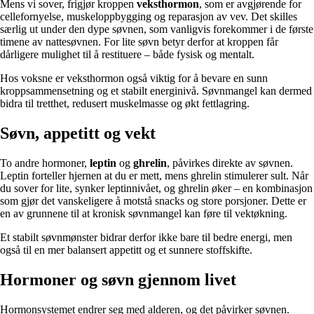
Mens vi sover, frigjør kroppen
veksthormon
, som er avgjørende for
cellefornyelse, muskeloppbygging og reparasjon av vev. Det skilles
særlig ut under den dype søvnen, som vanligvis forekommer i de første
timene av nattesøvnen. For lite søvn betyr derfor at kroppen får
dårligere mulighet til å restituere – både fysisk og mentalt.
Hos voksne er veksthormon også viktig for å bevare en sunn
kroppsammensetning og et stabilt energinivå. Søvnmangel kan dermed
bidra til tretthet, redusert muskelmasse og økt fettlagring.
Søvn, appetitt og vekt
To andre hormoner,
leptin
og
ghrelin
, påvirkes direkte av søvnen.
Leptin forteller hjernen at du er mett, mens ghrelin stimulerer sult. Når
du sover for lite, synker leptinnivået, og ghrelin øker – en kombinasjon
som gjør det vanskeligere å motstå snacks og store porsjoner. Dette er
en av grunnene til at kronisk søvnmangel kan føre til vektøkning.
Et stabilt søvnmønster bidrar derfor ikke bare til bedre energi, men
også til en mer balansert appetitt og et sunnere stoffskifte.
Hormoner og søvn gjennom livet
Hormonsystemet endrer seg med alderen, og det påvirker søvnen.