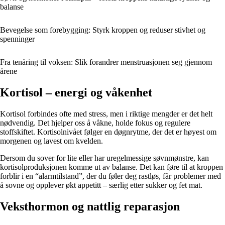
balanse
Bevegelse som forebygging: Styrk kroppen og reduser stivhet og
spenninger
Fra tenåring til voksen: Slik forandrer menstruasjonen seg gjennom
årene
Kortisol – energi og våkenhet
Kortisol forbindes ofte med stress, men i riktige mengder er det helt
nødvendig. Det hjelper oss å våkne, holde fokus og regulere
stoffskiftet. Kortisolnivået følger en døgnrytme, der det er høyest om
morgenen og lavest om kvelden.
Dersom du sover for lite eller har uregelmessige søvnmønstre, kan
kortisolproduksjonen komme ut av balanse. Det kan føre til at kroppen
forblir i en “alarmtilstand”, der du føler deg rastløs, får problemer med
å sovne og opplever økt appetitt – særlig etter sukker og fet mat.
Veksthormon og nattlig reparasjon