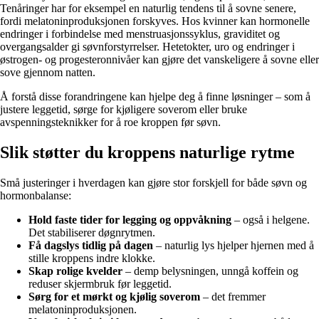
Tenåringer har for eksempel en naturlig tendens til å sovne senere,
fordi melatoninproduksjonen forskyves. Hos kvinner kan hormonelle
endringer i forbindelse med menstruasjonssyklus, graviditet og
overgangsalder gi søvnforstyrrelser. Hetetokter, uro og endringer i
østrogen- og progesteronnivåer kan gjøre det vanskeligere å sovne eller
sove gjennom natten.
Å forstå disse forandringene kan hjelpe deg å finne løsninger – som å
justere leggetid, sørge for kjøligere soverom eller bruke
avspenningsteknikker for å roe kroppen før søvn.
Slik støtter du kroppens naturlige rytme
Små justeringer i hverdagen kan gjøre stor forskjell for både søvn og
hormonbalanse:
Hold faste tider for legging og oppvåkning
– også i helgene.
Det stabiliserer døgnrytmen.
Få dagslys tidlig på dagen
– naturlig lys hjelper hjernen med å
stille kroppens indre klokke.
Skap rolige kvelder
– demp belysningen, unngå koffein og
reduser skjermbruk før leggetid.
Sørg for et mørkt og kjølig soverom
– det fremmer
melatoninproduksjonen.