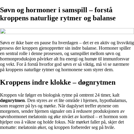
Søvn og hormoner i samspill – forstå
kroppens naturlige rytmer og balanse
Søvn er ikke bare en pause fra hverdagen – det er en aktiv og livsviktig
prosess der kroppen gjenoppretter sin indre balanse. Hormoner spiller
en sentral rolle i denne prosessen, og samspillet mellom søvn og
hormonproduksjon påvirker alt fra energi og humør til immunforsvar
og vekt. For å forstå hvorfor god søvn er så viktig, må vi se nærmere
på kroppens naturlige rytmer og hormonene som styrer dem.
Kroppens indre klokke – døgnrytmen
Kroppen vår følger en biologisk rytme på omtrent 24 timer, kalt
døgnrytmen
. Den styres av et lite område i hjernen, hypothalamus,
som reagerer på lys og mørke. Når dagslyset treffer øynene om
morgenen, sender hjernen signaler om å redusere produksjonen av
søvnhormonet melatonin og øke nivået av kortisol – et hormon som
hjelper oss å våkne og holde fokus. Når mørket faller på, skjer det
motsatte: melatonin øker, og kroppen forbereder seg på hvile.