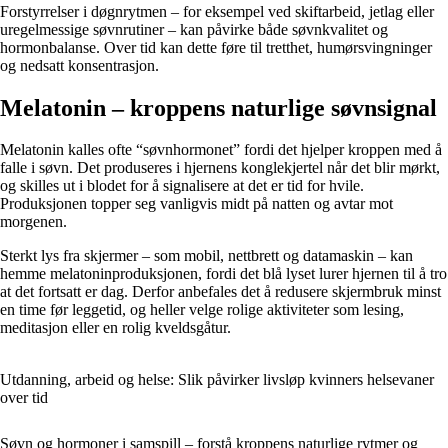
Forstyrrelser i døgnrytmen – for eksempel ved skiftarbeid, jetlag eller
uregelmessige søvnrutiner – kan påvirke både søvnkvalitet og
hormonbalanse. Over tid kan dette føre til tretthet, humørsvingninger
og nedsatt konsentrasjon.
Melatonin – kroppens naturlige søvnsignal
Melatonin kalles ofte “søvnhormonet” fordi det hjelper kroppen med å
falle i søvn. Det produseres i hjernens konglekjertel når det blir mørkt,
og skilles ut i blodet for å signalisere at det er tid for hvile.
Produksjonen topper seg vanligvis midt på natten og avtar mot
morgenen.
Sterkt lys fra skjermer – som mobil, nettbrett og datamaskin – kan
hemme melatoninproduksjonen, fordi det blå lyset lurer hjernen til å tro
at det fortsatt er dag. Derfor anbefales det å redusere skjermbruk minst
en time før leggetid, og heller velge rolige aktiviteter som lesing,
meditasjon eller en rolig kveldsgåtur.
Utdanning, arbeid og helse: Slik påvirker livsløp kvinners helsevaner
over tid
Søvn og hormoner i samspill – forstå kroppens naturlige rytmer og