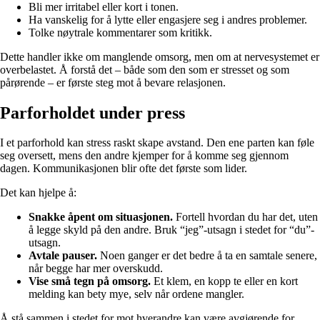
Bli mer irritabel eller kort i tonen.
Ha vanskelig for å lytte eller engasjere seg i andres problemer.
Tolke nøytrale kommentarer som kritikk.
Dette handler ikke om manglende omsorg, men om at nervesystemet er
overbelastet. Å forstå det – både som den som er stresset og som
pårørende – er første steg mot å bevare relasjonen.
Parforholdet under press
I et parforhold kan stress raskt skape avstand. Den ene parten kan føle
seg oversett, mens den andre kjemper for å komme seg gjennom
dagen. Kommunikasjonen blir ofte det første som lider.
Det kan hjelpe å:
Snakke åpent om situasjonen.
Fortell hvordan du har det, uten
å legge skyld på den andre. Bruk “jeg”-utsagn i stedet for “du”-
utsagn.
Avtale pauser.
Noen ganger er det bedre å ta en samtale senere,
når begge har mer overskudd.
Vise små tegn på omsorg.
Et klem, en kopp te eller en kort
melding kan bety mye, selv når ordene mangler.
Å stå sammen i stedet for mot hverandre kan være avgjørende for