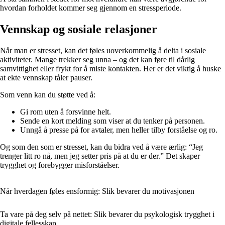
hvordan forholdet kommer seg gjennom en stressperiode.
Vennskap og sosiale relasjoner
Når man er stresset, kan det føles uoverkommelig å delta i sosiale
aktiviteter. Mange trekker seg unna – og det kan føre til dårlig
samvittighet eller frykt for å miste kontakten. Her er det viktig å huske
at ekte vennskap tåler pauser.
Som venn kan du støtte ved å:
Gi rom uten å forsvinne helt.
Sende en kort melding som viser at du tenker på personen.
Unngå å presse på for avtaler, men heller tilby forståelse og ro.
Og som den som er stresset, kan du bidra ved å være ærlig: “Jeg
trenger litt ro nå, men jeg setter pris på at du er der.” Det skaper
trygghet og forebygger misforståelser.
Når hverdagen føles ensformig: Slik bevarer du motivasjonen
Ta vare på deg selv på nettet: Slik bevarer du psykologisk trygghet i
digitale fellesskap