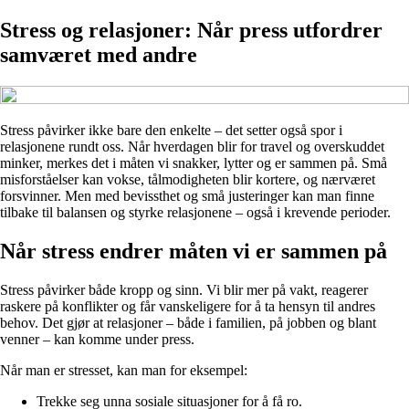
Stress og relasjoner: Når press utfordrer
samværet med andre
Stress påvirker ikke bare den enkelte – det setter også spor i
relasjonene rundt oss. Når hverdagen blir for travel og overskuddet
minker, merkes det i måten vi snakker, lytter og er sammen på. Små
misforståelser kan vokse, tålmodigheten blir kortere, og nærværet
forsvinner. Men med bevissthet og små justeringer kan man finne
tilbake til balansen og styrke relasjonene – også i krevende perioder.
Når stress endrer måten vi er sammen på
Stress påvirker både kropp og sinn. Vi blir mer på vakt, reagerer
raskere på konflikter og får vanskeligere for å ta hensyn til andres
behov. Det gjør at relasjoner – både i familien, på jobben og blant
venner – kan komme under press.
Når man er stresset, kan man for eksempel:
Trekke seg unna sosiale situasjoner for å få ro.