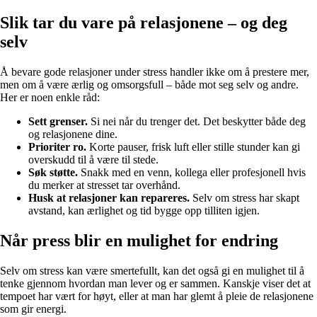
Slik tar du vare på relasjonene – og deg
selv
Å bevare gode relasjoner under stress handler ikke om å prestere mer,
men om å være ærlig og omsorgsfull – både mot seg selv og andre.
Her er noen enkle råd:
Sett grenser.
Si nei når du trenger det. Det beskytter både deg
og relasjonene dine.
Prioriter ro.
Korte pauser, frisk luft eller stille stunder kan gi
overskudd til å være til stede.
Søk støtte.
Snakk med en venn, kollega eller profesjonell hvis
du merker at stresset tar overhånd.
Husk at relasjoner kan repareres.
Selv om stress har skapt
avstand, kan ærlighet og tid bygge opp tilliten igjen.
Når press blir en mulighet for endring
Selv om stress kan være smertefullt, kan det også gi en mulighet til å
tenke gjennom hvordan man lever og er sammen. Kanskje viser det at
tempoet har vært for høyt, eller at man har glemt å pleie de relasjonene
som gir energi.