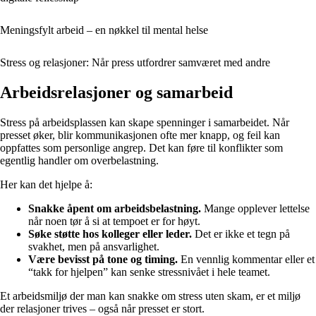
Meningsfylt arbeid – en nøkkel til mental helse
Stress og relasjoner: Når press utfordrer samværet med andre
Arbeidsrelasjoner og samarbeid
Stress på arbeidsplassen kan skape spenninger i samarbeidet. Når
presset øker, blir kommunikasjonen ofte mer knapp, og feil kan
oppfattes som personlige angrep. Det kan føre til konflikter som
egentlig handler om overbelastning.
Her kan det hjelpe å:
Snakke åpent om arbeidsbelastning.
Mange opplever lettelse
når noen tør å si at tempoet er for høyt.
Søke støtte hos kolleger eller leder.
Det er ikke et tegn på
svakhet, men på ansvarlighet.
Være bevisst på tone og timing.
En vennlig kommentar eller et
“takk for hjelpen” kan senke stressnivået i hele teamet.
Et arbeidsmiljø der man kan snakke om stress uten skam, er et miljø
der relasjoner trives – også når presset er stort.