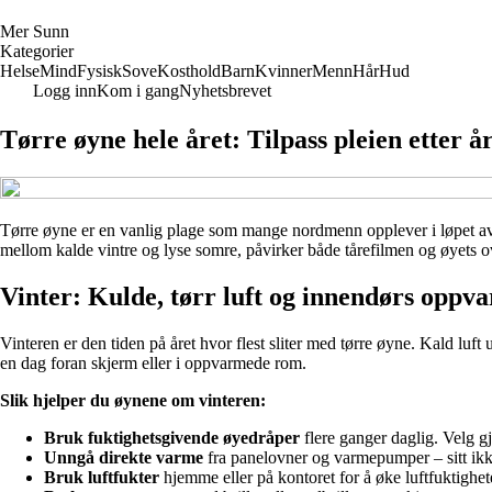
M
er
S
unn
Kategorier
Helse
Mind
Fysisk
Sove
Kosthold
Barn
Kvinner
Menn
Hår
Hud
Logg inn
Kom i gang
Nyhetsbrevet
Tørre øyne hele året: Tilpass pleien etter å
Tørre øyne er en vanlig plage som mange nordmenn opplever i løpet av å
mellom kalde vintre og lyse somre, påvirker både tårefilmen og øyets ov
Vinter: Kulde, tørr luft og innendørs oppv
Vinteren er den tiden på året hvor flest sliter med tørre øyne. Kald luft
en dag foran skjerm eller i oppvarmede rom.
Slik hjelper du øynene om vinteren:
Bruk fuktighetsgivende øyedråper
flere ganger daglig. Velg g
Unngå direkte varme
fra panelovner og varmepumper – sitt ikk
Bruk luftfukter
hjemme eller på kontoret for å øke luftfuktighet