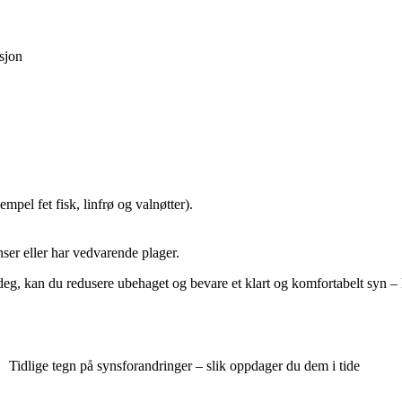
asjon
pel fet fisk, linfrø og valnøtter).
inser eller har vedvarende plager.
 deg, kan du redusere ubehaget og bevare et klart og komfortabelt syn – 
Tidlige tegn på synsforandringer – slik oppdager du dem i tide