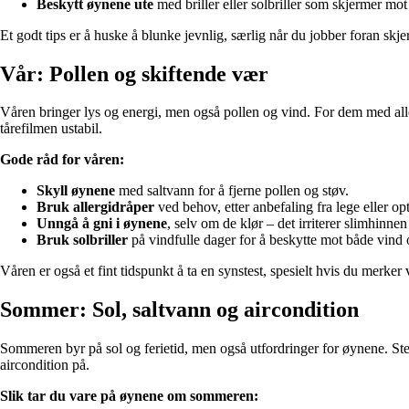
Beskytt øynene ute
med briller eller solbriller som skjermer mot
Et godt tips er å huske å blunke jevnlig, særlig når du jobber foran skj
Vår: Pollen og skiftende vær
Våren bringer lys og energi, men også pollen og vind. For dem med alle
tårefilmen ustabil.
Gode råd for våren:
Skyll øynene
med saltvann for å fjerne pollen og støv.
Bruk allergidråper
ved behov, etter anbefaling fra lege eller opt
Unngå å gni i øynene
, selv om de klør – det irriterer slimhinnen 
Bruk solbriller
på vindfulle dager for å beskytte mot både vind 
Våren er også et fint tidspunkt å ta en synstest, spesielt hvis du merker 
Sommer: Sol, saltvann og aircondition
Sommeren byr på sol og ferietid, men også utfordringer for øynene. Ster
aircondition på.
Slik tar du vare på øynene om sommeren: