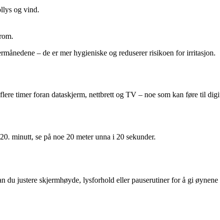
llys og vind.
lrom.
rmånedene – de er mer hygieniske og reduserer risikoen for irritasjon.
ere timer foran dataskjerm, nettbrett og TV – noe som kan føre til digit
20. minutt, se på noe 20 meter unna i 20 sekunder.
n du justere skjermhøyde, lysforhold eller pauserutiner for å gi øynene