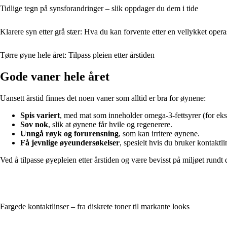
Tidlige tegn på synsforandringer – slik oppdager du dem i tide
Klarere syn etter grå stær: Hva du kan forvente etter en vellykket oper
Tørre øyne hele året: Tilpass pleien etter årstiden
Gode vaner hele året
Uansett årstid finnes det noen vaner som alltid er bra for øynene:
Spis variert
, med mat som inneholder omega-3-fettsyrer (for eksem
Sov nok
, slik at øynene får hvile og regenerere.
Unngå røyk og forurensning
, som kan irritere øynene.
Få jevnlige øyeundersøkelser
, spesielt hvis du bruker kontaktl
Ved å tilpasse øyepleien etter årstiden og være bevisst på miljøet rundt
Fargede kontaktlinser – fra diskrete toner til markante looks