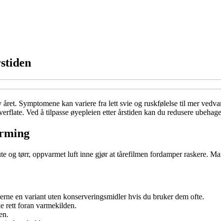
rstiden
ret. Symptomene kan variere fra lett svie og ruskfølelse til mer vedvar
erflate. Ved å tilpasse øyepleien etter årstiden kan du redusere ubehag
arming
 ute og tørr, oppvarmet luft inne gjør at tårefilmen fordamper raskere. Ma
jerne en variant uten konserveringsmidler hvis du bruker dem ofte.
e rett foran varmekilden.
en.