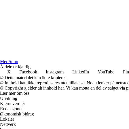
M
er
S
unn
Å dele er kjærlig
X
Facebook
Instagram
LinkedIn
YouTube
Pin
© Dette materialet kan ikke kopieres.
© Innhold kan ikke reproduseres uten tillatelse. Noen lenker på nettsted
© Copyright gjelder alt innhold her. Vi kan motta en del av salget via pr
Lær mer om oss
Utvikling
Kjerneverdier
Redaksjonen
Økonomisk bidrag
Lokaler
Nettverk