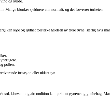
 vind og kulde.
erm. Mange blunker sjeldnere enn normalt, og det forverrer tørheten.
rgi kan kløe og rødhet forsterke følelsen av tørre øyne, særlig hvis m
iker.
ytterligere.
og pollen.
vedvarende irritasjon eller uklart syn.
k sol, klorvann og aircondition kan tørke ut øynene og gi ubehag. Mange 