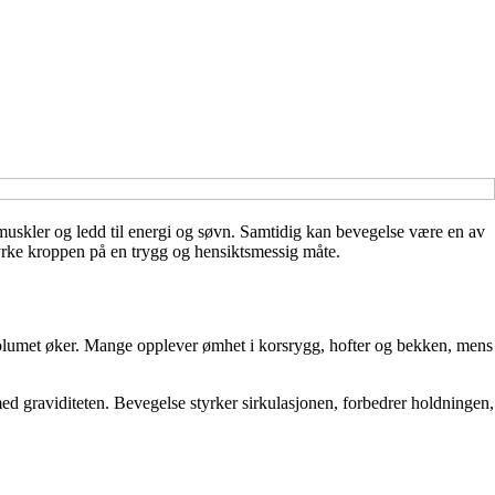
fra muskler og ledd til energi og søvn. Samtidig kan bevegelse være en av
yrke kroppen på en trygg og hensiktsmessig måte.
dvolumet øker. Mange opplever ømhet i korsrygg, hofter og bekken, mens
med graviditeten. Bevegelse styrker sirkulasjonen, forbedrer holdningen,