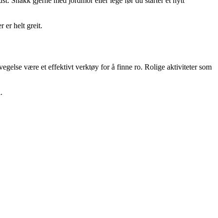
st. Snakk gjerne med jordmor eller lege før du starter et nytt
 er helt greit.
lse være et effektivt verktøy for å finne ro. Rolige aktiviteter som
.