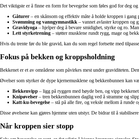
Det viktigste er å finne en form for bevegelse som føles god for deg og p
Gåturer
– en skånsom og effektiv måte å holde kroppen i gang på
Svømming og vanngymnastikk
– vannet avlaster kroppen og gj
Gravidyoga
– hjelper deg å bevare smidighet, styrke og ro. Man
Lett styrketrening
– støtter musklene rundt rygg, mage og bekken
Hvis du trente før du ble gravid, kan du som regel fortsette med tilpasse
Fokus på bekken og kroppsholdning
Bekkenet er et av områdene som påvirkes mest under graviditeten. Den
Øvelser som styrker de dype kjernemusklene og bekkenbunnen kan være 
Bekkenvipp
– ligg på ryggen med bøyde ben, og vipp bekkenet r
Knipøvelser
– tren bekkenbunnen daglig ved å stramme og slipp
Katt-ku-bevegelse
– stå på alle fire, og veksle mellom å runde 
Disse øvelsene kan gjøres hjemme uten utstyr. De bidrar til å stabiliser
Når kroppen sier stopp