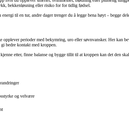
pp hvis du opplever smerter, svimmelhet, blødning eller plutselig tungpu
, bekkenløsning eller risiko for for tidlig fødsel.
energi til en tur, andre dager trenger du å legge bena høyt – begge deler
opplever perioder med bekymring, uro eller søvnvansker. Her kan bevege
 og gi bedre kontakt med kroppen.
enne etter, finne balanse og bygge tillit til at kroppen kan det den skal
orandringer
ps­styrke og velvære
nt