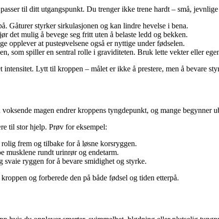
asser til ditt utgangspunkt. Du trenger ikke trene hardt – små, jevnlige a
. Gåturer styrker sirkulasjonen og kan lindre hevelse i bena.
ør det mulig å bevege seg fritt uten å belaste ledd og bekken.
ge opplever at pusteøvelsene også er nyttige under fødselen.
, som spiller en sentral rolle i graviditeten. Bruk lette vekter eller 
t intensitet. Lytt til kroppen – målet er ikke å prestere, men å bevare st
 voksende magen endrer kroppens tyngdepunkt, og mange begynner ubevi
til stor hjelp. Prøv for eksempel:
olig frem og tilbake for å løsne korsryggen.
e musklene rundt urinrør og endetarm.
og svaie ryggen for å bevare smidighet og styrke.
e kroppen og forberede den på både fødsel og tiden etterpå.