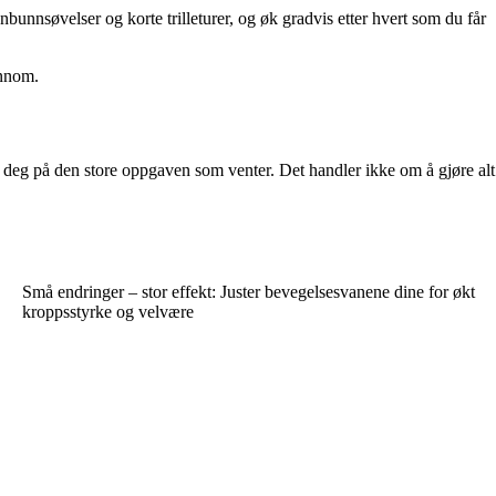
enbunnsøvelser og korte trilleturer, og øk gradvis etter hvert som du får
ennom.
r deg på den store oppgaven som venter. Det handler ikke om å gjøre alt
Små endringer – stor effekt: Juster bevegelsesvanene dine for økt
kropps­styrke og velvære