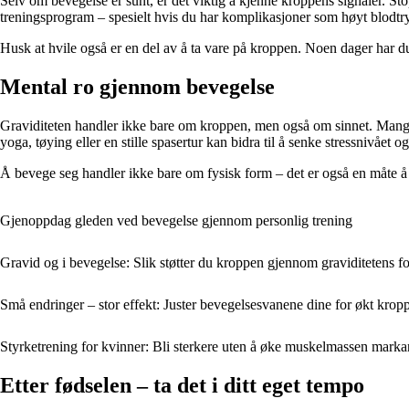
Selv om bevegelse er sunt, er det viktig å kjenne kroppens signaler. Sto
treningsprogram – spesielt hvis du har komplikasjoner som høyt blodtrykk
Husk at hvile også er en del av å ta vare på kroppen. Noen dager har du 
Mental ro gjennom bevegelse
Graviditeten handler ikke bare om kroppen, men også om sinnet. Mange 
yoga, tøying eller en stille spasertur kan bidra til å senke stressnivået
Å bevege seg handler ikke bare om fysisk form – det er også en måte å kj
Gjenoppdag gleden ved bevegelse gjennom personlig trening
Gravid og i bevegelse: Slik støtter du kroppen gjennom graviditetens f
Små endringer – stor effekt: Juster bevegelsesvanene dine for økt krop
Styrketrening for kvinner: Bli sterkere uten å øke muskelmassen marka
Etter fødselen – ta det i ditt eget tempo