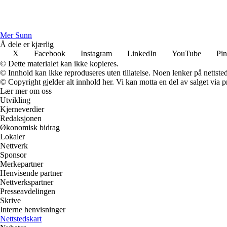
M
er
S
unn
Å dele er kjærlig
X
Facebook
Instagram
LinkedIn
YouTube
Pin
© Dette materialet kan ikke kopieres.
© Innhold kan ikke reproduseres uten tillatelse. Noen lenker på nettsted
© Copyright gjelder alt innhold her. Vi kan motta en del av salget via pr
Lær mer om oss
Utvikling
Kjerneverdier
Redaksjonen
Økonomisk bidrag
Lokaler
Nettverk
Sponsor
Merkepartner
Henvisende partner
Nettverkspartner
Presseavdelingen
Skrive
Interne henvisninger
Nettstedskart