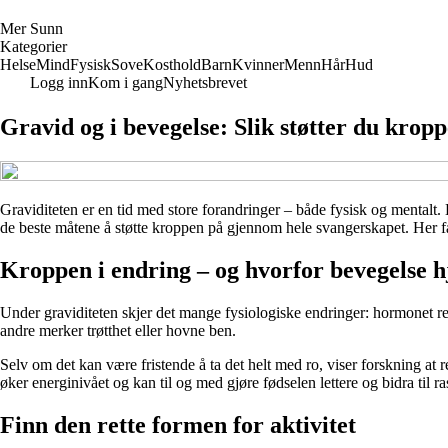
M
er
S
unn
Kategorier
Helse
Mind
Fysisk
Sove
Kosthold
Barn
Kvinner
Menn
Hår
Hud
Logg inn
Kom i gang
Nyhetsbrevet
Gravid og i bevegelse: Slik støtter du kro
Graviditeten er en tid med store forandringer – både fysisk og mentalt. K
de beste måtene å støtte kroppen på gjennom hele svangerskapet. Her f
Kroppen i endring – og hvorfor bevegelse h
Under graviditeten skjer det mange fysiologiske endringer: hormonet r
andre merker trøtthet eller hovne ben.
Selv om det kan være fristende å ta det helt med ro, viser forskning at
øker energinivået og kan til og med gjøre fødselen lettere og bidra til ras
Finn den rette formen for aktivitet